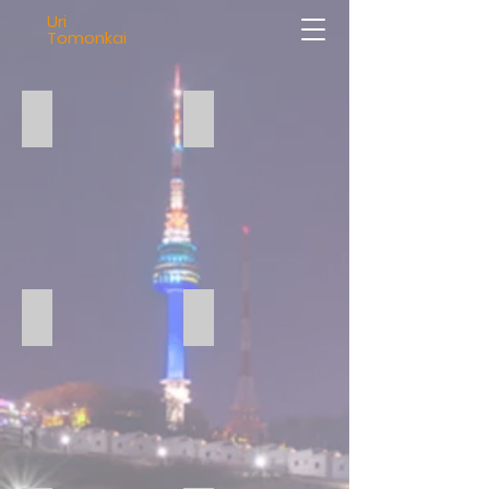
Uri
Tomonkai
尹会長挨拶
奨学生授与式
奨学生挨拶
前会長からのお祝いの杯